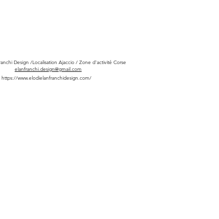
ranchi Design /Localisation Ajaccio / Zone d'activité Corse
elanfranchi.design@gmail.com
https://www.elodielanfranchidesign.com/